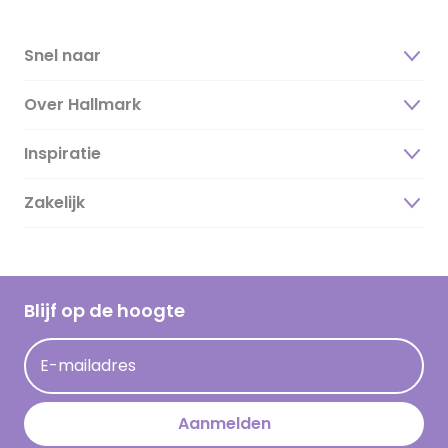
Snel naar
Over Hallmark
Inspiratie
Over ons
Duurzaamheid
Zakelijk
Magazine
Vacatures
Inspiratieteksten
Inloggen retailer
Werken bij Hallmark
Cadeau inspiratie
Hallmark Kaartclub
Blijf op de hoogte
Kaartinspiratie
Acties
E-mailadres
Persberichten
Hallmark en Kinderpostzegels
Aanmelden