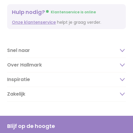
Hulp nodig?
Klantenservice is online
Onze klantenservice
helpt je graag verder.
Snel naar
Over Hallmark
Inspiratie
Over ons
Duurzaamheid
Zakelijk
Magazine
Vacatures
Inspiratieteksten
Inloggen retailer
Werken bij Hallmark
Cadeau inspiratie
Hallmark Kaartclub
Blijf op de hoogte
Kaartinspiratie