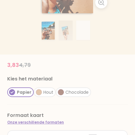
Price reduced from
to
3,83
4,79
Kies het materiaal
Papier
Hout
Chocolade
Formaat kaart
Onze verschillende formaten