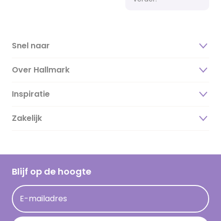
Snel naar
Over Hallmark
Inspiratie
Over ons
Duurzaamheid
Zakelijk
Magazine
Vacatures
Inspiratieteksten
Inloggen retailer
Werken bij Hallmark
Cadeau inspiratie
Hallmark Kaartclub
Blijf op de hoogte
Kaartinspiratie
Acties
E-mailadres
Persberichten