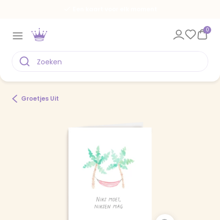
Een kaart voor elk moment
0
Groetjes Uit