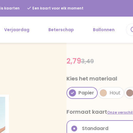
is kaarten
Een kaart voor elk moment
Verjaardag
Beterschap
Ballonnen
2,79
Price reduced fr
to
3,49
Kies het materiaal
Papier
Hout
Formaat kaart
Onze verschi
Standaard