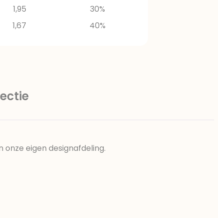
1,95
30%
1,67
40%
ectie
n onze eigen designafdeling.