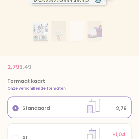
Price reduced from
to
2,79
3,49
Formaat kaart
Onze verschillende formaten
Standaard
2,79
+1,04
XL