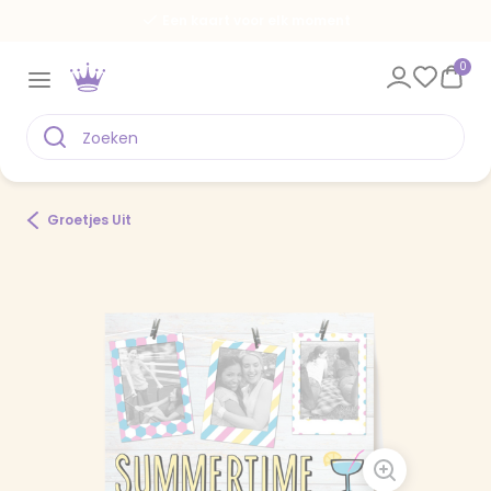
Een kaart voor elk moment
0
Groetjes Uit