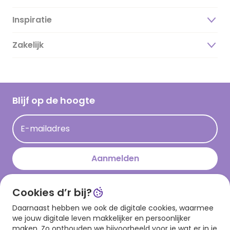
Inspiratie
Over ons
Duurzaamheid
Zakelijk
Magazine
Vacatures
Inspiratieteksten
Inloggen retailer
Werken bij Hallmark
Cadeau inspiratie
Hallmark Kaartclub
Blijf op de hoogte
Kaartinspiratie
Acties
E-mailadres
Persberichten
Hallmark en Kinderpostzegels
Aanmelden
Cookies d’r bij?
Download onze app
Daarnaast hebben we ook de digitale cookies, waarmee
we jouw digitale leven makkelijker en persoonlijker
maken. Zo onthouden we bijvoorbeeld voor je wat er in je