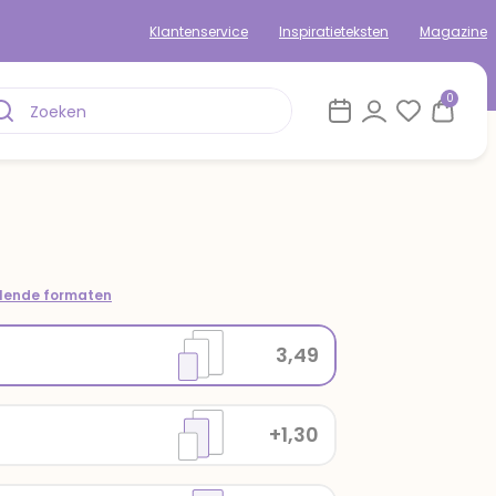
Klantenservice
Inspiratieteksten
Magazine
0
llende formaten
3,49
+1,30