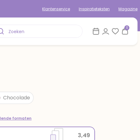
Klantenservice
Inspiratieteksten
Magazine
0
Chocolade
llende formaten
3,49