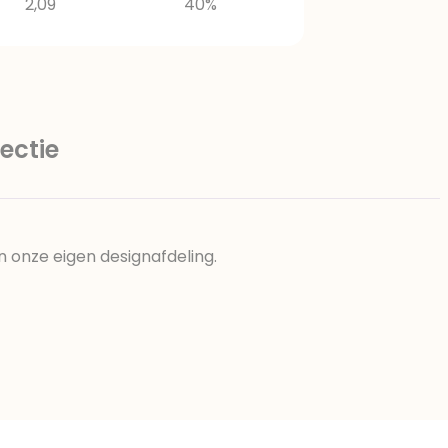
2,09
40%
ectie
n onze eigen designafdeling.