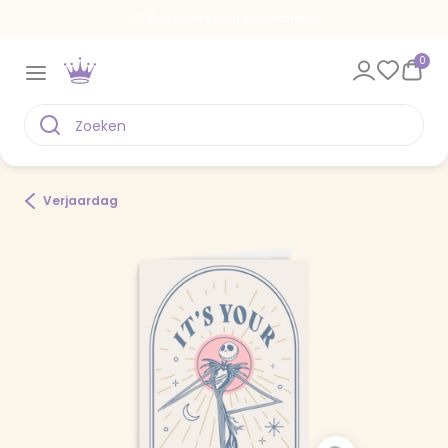
Een kaart voor elk moment
0
Verjaardag