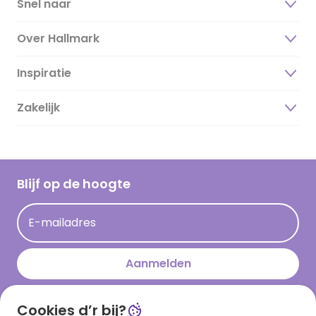
Snel naar
Over Hallmark
Inspiratie
Over ons
Duurzaamheid
Zakelijk
Magazine
Vacatures
Inspiratieteksten
Inloggen retailer
Werken bij Hallmark
Cadeau inspiratie
Hallmark Kaartclub
Blijf op de hoogte
Kaartinspiratie
Acties
E-mailadres
Persberichten
Hallmark en Kinderpostzegels
Aanmelden
Cookies d’r bij?