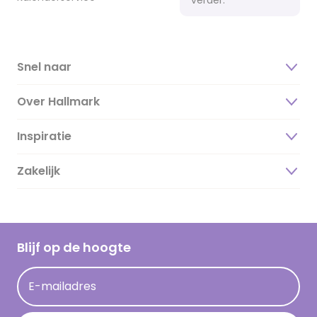
Snel naar
Over Hallmark
Inspiratie
Over ons
Duurzaamheid
Zakelijk
Magazine
Vacatures
Inspiratieteksten
Inloggen retailer
Werken bij Hallmark
Cadeau inspiratie
Hallmark Kaartclub
Blijf op de hoogte
Kaartinspiratie
Acties
E-mailadres
Persberichten