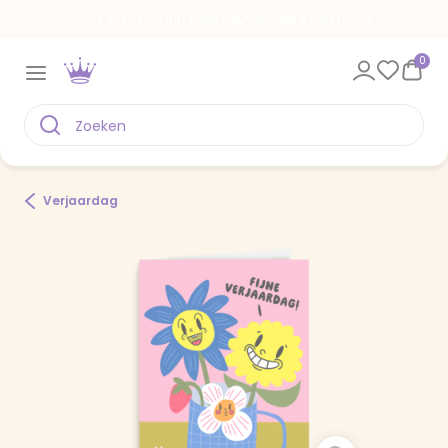
Voor 22.00 uur besteld, vandaag verstuurd
0
Verjaardag