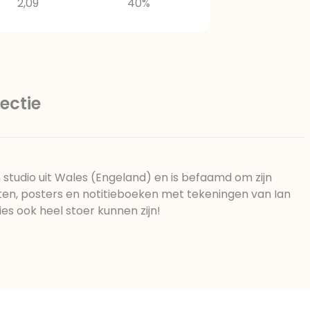
2,09
40%
ectie
n studio uit Wales (Engeland) en is befaamd om zijn
rten, posters en notitieboeken met tekeningen van Ian
ties ook heel stoer kunnen zijn!