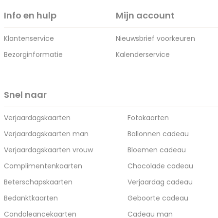
Info en hulp
Mijn account
Klantenservice
Nieuwsbrief voorkeuren
Bezorginformatie
Kalenderservice
Snel naar
Verjaardagskaarten
Fotokaarten
Verjaardagskaarten man
Ballonnen cadeau
Verjaardagskaarten vrouw
Bloemen cadeau
Complimentenkaarten
Chocolade cadeau
Beterschapskaarten
Verjaardag cadeau
Bedanktkaarten
Geboorte cadeau
Condoleancekaarten
Cadeau man