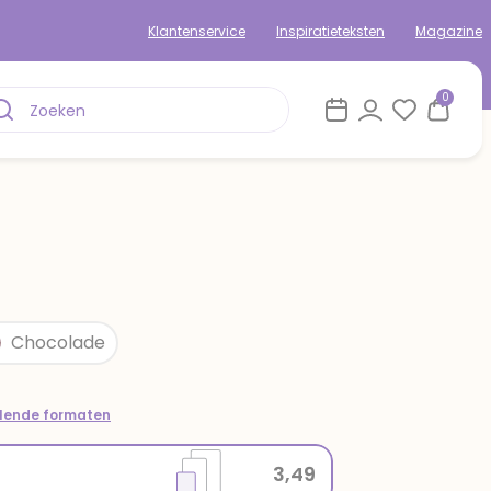
Klantenservice
Inspiratieteksten
Magazine
0
Chocolade
llende formaten
3,49