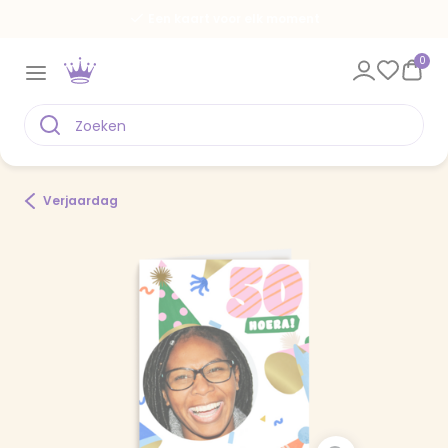
Een kaart voor elk moment
0
Verjaardag