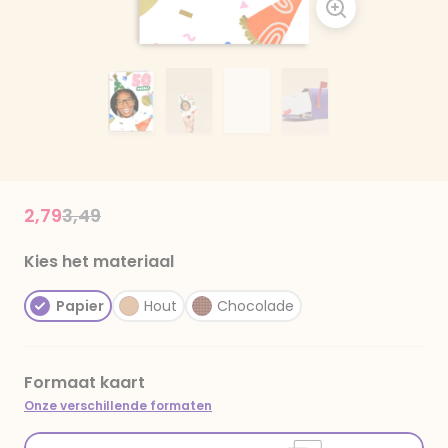
Price reduced from
to
2,79
3,49
Kies het materiaal
Papier
Hout
Chocolade
Formaat kaart
Onze verschillende formaten