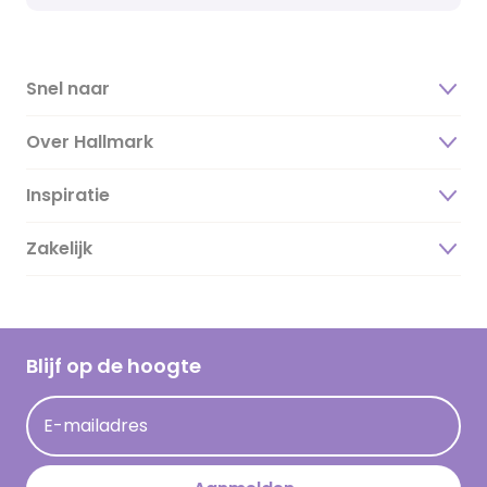
Snel naar
Over Hallmark
Inspiratie
Over ons
Duurzaamheid
Zakelijk
Magazine
Vacatures
Inspiratieteksten
Inloggen retailer
Werken bij Hallmark
Cadeau inspiratie
Hallmark Kaartclub
Blijf op de hoogte
Kaartinspiratie
Acties
E-mailadres
Persberichten
Hallmark en Kinderpostzegels