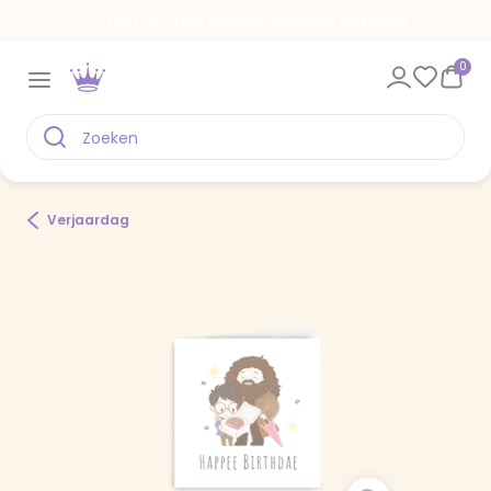
Voor 22.00 uur besteld, vandaag verstuurd
0
Verjaardag