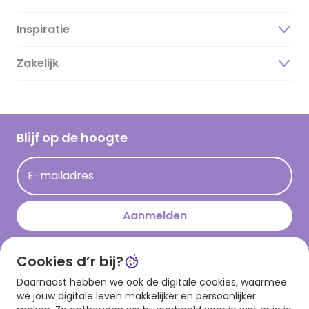
Inspiratie
Over ons
Duurzaamheid
Zakelijk
Magazine
Vacatures
Inspiratieteksten
Inloggen retailer
Werken bij Hallmark
Cadeau inspiratie
Hallmark Kaartclub
Blijf op de hoogte
Kaartinspiratie
Acties
E-mailadres
Persberichten
Hallmark en Kinderpostzegels
Aanmelden
Cookies d’r bij?
Download onze app
Daarnaast hebben we ook de digitale cookies, waarmee
we jouw digitale leven makkelijker en persoonlijker