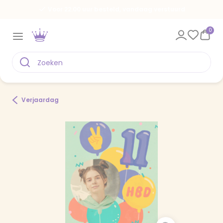
Voor 22.00 uur besteld, vandaag verstuurd
0
Verjaardag