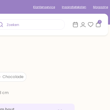
Klantenservice
Inspiratieteksten
Magazine
0
Chocolade
13 cm
am hout