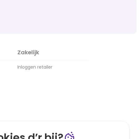
Zakelijk
Inloggen retailer
kies d’r bij?