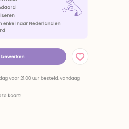
ndaard
iseren
 enkel naar Nederland en
urd
t bewerken
dag voor 21.00 uur besteld, vandaag
ze kaart!