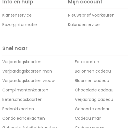
Info en hulp
Mijn account
Klantenservice
Nieuwsbrief voorkeuren
Bezorginformatie
Kalenderservice
Snel naar
Verjaardagskaarten
Fotokaarten
Verjaardagskaarten man
Ballonnen cadeau
Verjaardagskaarten vrouw
Bloemen cadeau
Complimentenkaarten
Chocolade cadeau
Beterschapskaarten
Verjaardag cadeau
Bedanktkaarten
Geboorte cadeau
Condoleancekaarten
Cadeau man
Geboorte felicitatiekaarten
Cadeau vrouw