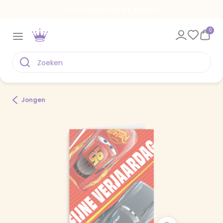
Een kaart voor elk moment
0
Jongen