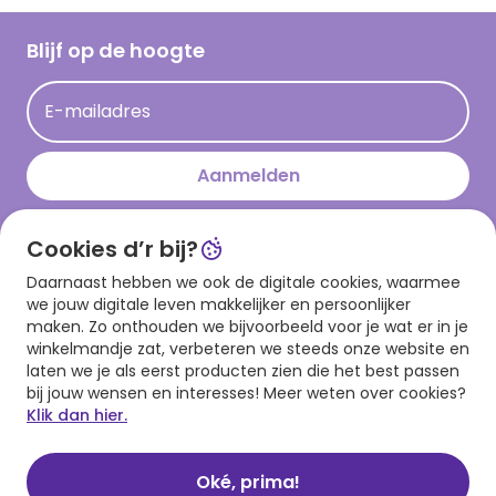
Werken bij Hallmark
Cadeau inspiratie
Hallmark Kaartclub
Blijf op de hoogte
Kaartinspiratie
Acties
E-mailadres
Persberichten
Hallmark en Kinderpostzegels
Aanmelden
Cookies d’r bij?
Download onze app
Daarnaast hebben we ook de digitale cookies, waarmee
we jouw digitale leven makkelijker en persoonlijker
maken. Zo onthouden we bijvoorbeeld voor je wat er in je
winkelmandje zat, verbeteren we steeds onze website en
laten we je als eerst producten zien die het best passen
bij jouw wensen en interesses! Meer weten over cookies?
Klik dan hier.
Algemene voorwaarden
Privacy statement
Cookies
© 1999 - 2025 Hallmark
Oké, prima!