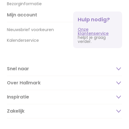
Bezorginformatie
Mijn account
Hulp nodig?
Onze
Nieuwsbrief voorkeuren
klantenservice
helpt je graag
Kalenderservice
verder.
Snel naar
Over Hallmark
Inspiratie
Over ons
Duurzaamheid
Zakelijk
Magazine
Vacatures
Inspiratieteksten
Inloggen retailer