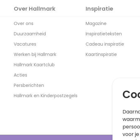
Over Hallmark
Inspiratie
Over ons
Magazine
Duurzaamheid
Inspiratieteksten
Vacatures
Cadeau inspiratie
Werken bij Hallmark
Kaartinspiratie
Hallmark Kaartclub
Acties
Persberichten
Coo
Hallmark en Kinderpostzegels
Daarna
waarme
persoo
voor je