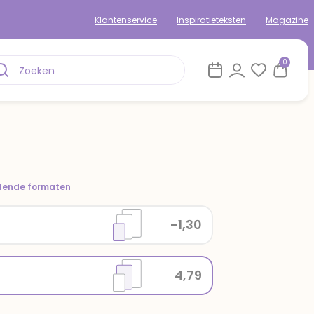
Klantenservice
Inspiratieteksten
Magazine
0
llende formaten
-1,30
4,79