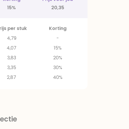
15%
20,35
rijs per stuk
Korting
4,79
-
4,07
15%
3,83
20%
3,35
30%
2,87
40%
ectie