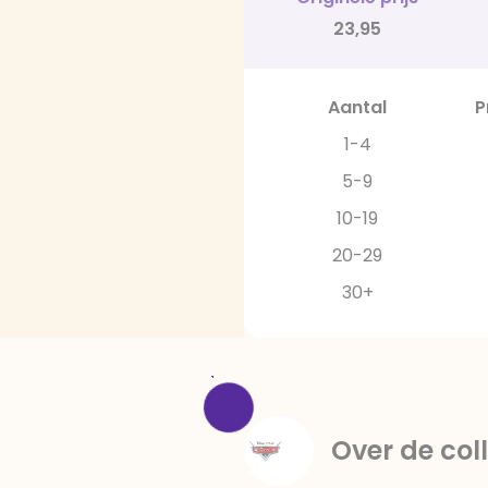
23,95
Aantal
P
1-4
5-9
10-19
20-29
30+
Over de coll