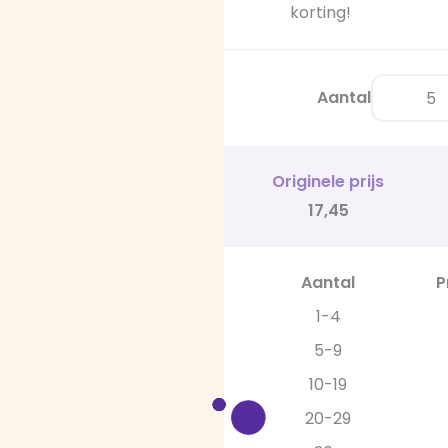
korting!
Aantal
Originele prijs
17,45
Aantal
P
1-4
5-9
10-19
20-29