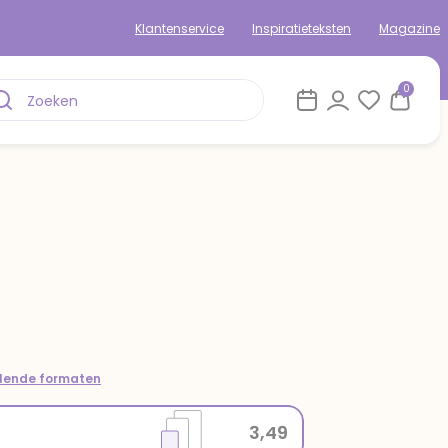
Klantenservice
Inspiratieteksten
Magazine
0
llende formaten
3,49