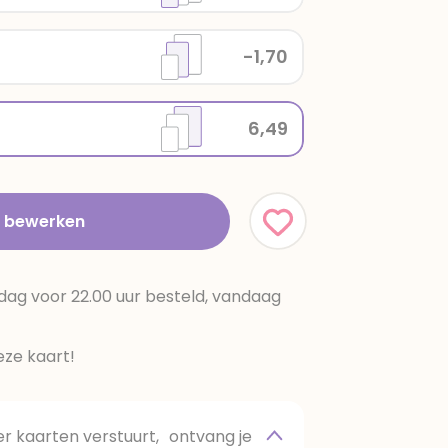
-1,70
6,49
t bewerken
dag voor 22.00 uur besteld, vandaag
ze kaart!
 kaarten verstuurt, ontvang je