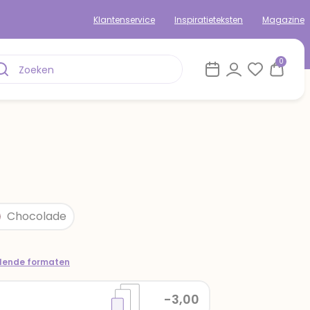
Klantenservice
Inspiratieteksten
Magazine
0
Chocolade
llende formaten
-3,00