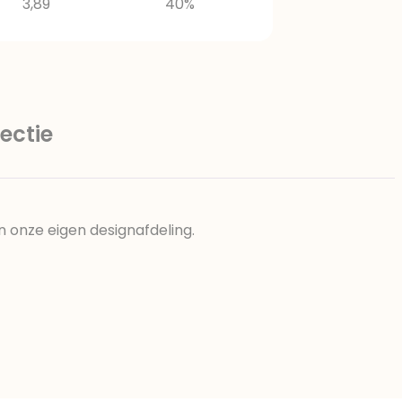
3,89
40%
ectie
n onze eigen designafdeling.