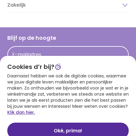
Duurzaamheid
Zakelijk
Magazine
Vacatures
Inspiratieteksten
Inloggen retailer
Werken bij Hallmark
Cadeau inspiratie
Hallmark Kaartclub
Blijf op de hoogte
Kaartinspiratie
Acties
E-mailadres
Persberichten
Cookies d’r bij?
Hallmark en Kinderpostzegels
Aanmelden
Daarnaast hebben we ook de digitale cookies, waarmee
we jouw digitale leven makkelijker en persoonlijker
maken. Zo onthouden we bijvoorbeeld voor je wat er in je
winkelmandje zat, verbeteren we steeds onze website en
Download onze app
laten we je als eerst producten zien die het best passen
bij jouw wensen en interesses! Meer weten over cookies?
Klik dan hier.
Oké, prima!