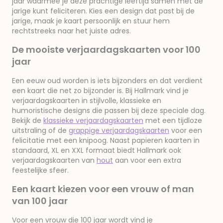
jaar waarmee je deze prachtige leeftijd samen met de
jarige kunt feliciteren. Kies een design dat past bij de
jarige, maak je kaart persoonlijk en stuur hem
rechtstreeks naar het juiste adres.
De mooiste verjaardagskaarten voor 100
jaar
Een eeuw oud worden is iets bijzonders en dat verdient
een kaart die net zo bijzonder is. Bij Hallmark vind je
verjaardagskaarten in stijlvolle, klassieke en
humoristische designs die passen bij deze speciale dag.
Bekijk de
klassieke verjaardagskaarten
met een tijdloze
uitstraling of de
grappige verjaardagskaarten
voor een
felicitatie met een knipoog. Naast papieren kaarten in
standaard, XL en XXL formaat biedt Hallmark ook
verjaardagskaarten van
hout
aan voor een extra
feestelijke sfeer.
Een kaart kiezen voor een vrouw of man
van 100 jaar
Voor een vrouw die 100 jaar wordt vind je