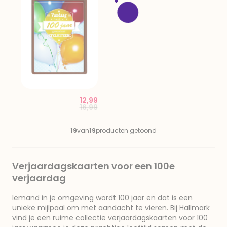
12,99
Price reduced from
to
16,99
19
van
19
producten getoond
Verjaardagskaarten voor een 100e
verjaardag
Iemand in je omgeving wordt 100 jaar en dat is een
unieke mijlpaal om met aandacht te vieren. Bij Hallmark
vind je een ruime collectie verjaardagskaarten voor 100