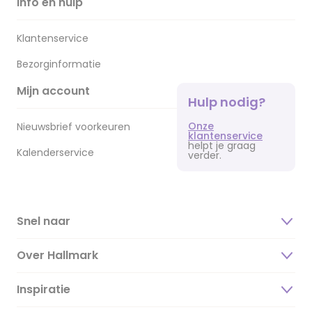
Info en hulp
Klantenservice
Bezorginformatie
Mijn account
Hulp nodig?
Onze
Nieuwsbrief voorkeuren
klantenservice
helpt je graag
Kalenderservice
verder.
Snel naar
Over Hallmark
Inspiratie
Over ons