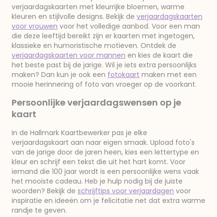
verjaardagskaarten met kleurrijke bloemen, warme
kleuren en stijlvolle designs. Bekijk de
verjaardagskaarten
voor vrouwen
voor het volledige aanbod. Voor een man
die deze leeftijd bereikt zijn er kaarten met ingetogen,
klassieke en humoristische motieven. Ontdek de
verjaardagskaarten voor mannen
en kies de kaart die
het beste past bij de jarige. Wil je iets extra persoonlijks
maken? Dan kun je ook een
fotokaart
maken met een
mooie herinnering of foto van vroeger op de voorkant.
Persoonlijke verjaardagswensen op je
kaart
In de Hallmark Kaartbewerker pas je elke
verjaardagskaart aan naar eigen smaak. Upload foto's
van de jarige door de jaren heen, kies een lettertype en
kleur en schrijf een tekst die uit het hart komt. Voor
iemand die 100 jaar wordt is een persoonlijke wens vaak
het mooiste cadeau. Heb je hulp nodig bij de juiste
woorden? Bekijk de
schrijftips voor verjaardagen
voor
inspiratie en ideeën om je felicitatie net dat extra warme
randje te geven.