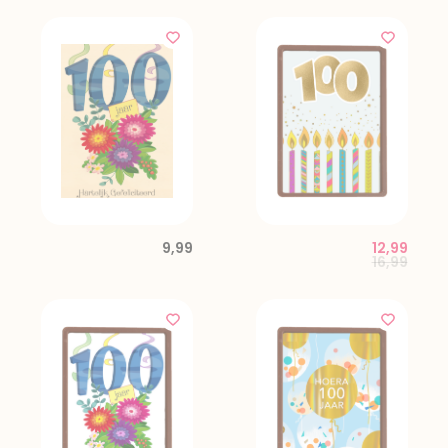
9,99
12,99
Price red
to
16,99