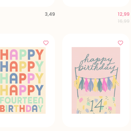
3,49
12,99
Price
16,99