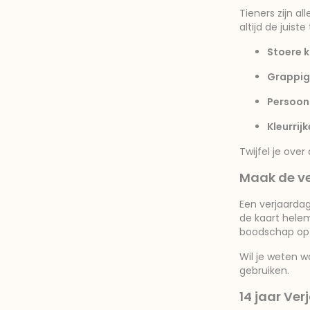
Tieners zijn al
altijd de juiste
Stoere k
Grappig
Persoonl
Kleurrij
Twijfel je over 
Maak de ve
Een verjaardag
de kaart helem
boodschap op 
Wil je weten w
gebruiken.
14 jaar Ver