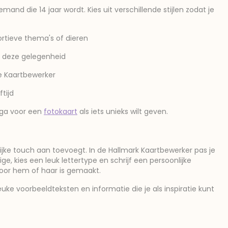
mand die 14 jaar wordt. Kies uit verschillende stijlen zodat je
ortieve thema's of dieren
p deze gelegenheid
de Kaartbewerker
ftijd
f ga voor een
fotokaart
als iets unieks wilt geven.
lijke touch aan toevoegt. In de Hallmark Kaartbewerker pas je
e, kies een leuk lettertype en schrijf een persoonlijke
oor hem of haar is gemaakt.
euke voorbeeldteksten en informatie die je als inspiratie kunt