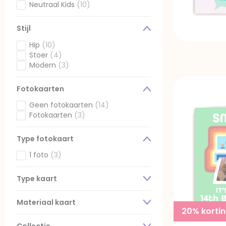
Gefilterd op Ontvanger: Meisje
Neutraal Kids
(10)
Gefilterd op Ontvanger: Neutraal Kids
Stijl
Hip
(10)
Gefilterd op Stijl: Hip
Stoer
(4)
Gefilterd op Stijl: Stoer
Modern
(3)
Gefilterd op Stijl: Modern
Fotokaarten
Geen fotokaarten
(14)
Gefilterd op Fotokaarten: Geen fotokaarten
Fotokaarten
(3)
Gefilterd op Fotokaarten: Fotokaarten
Type fotokaart
1 foto
(3)
Gefilterd op Type fotokaart: 1 foto
Type kaart
Materiaal kaart
20% korti