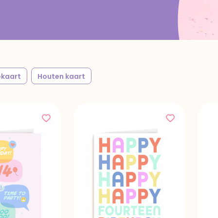
kaart
Houten kaart