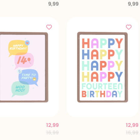
9,99
9,99
12,99
12,99
d from
Price reduced from
to
Price
16,99
16,99