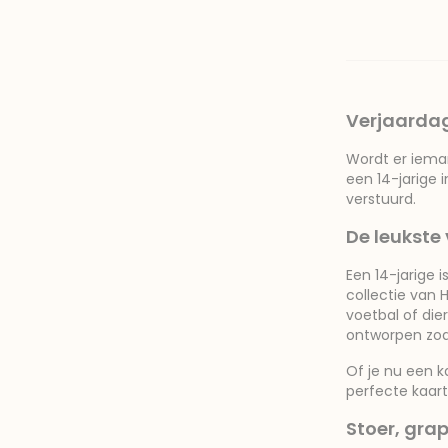
Verjaardag
Wordt er iemand
een 14-jarige i
verstuurd.
De leukste
Een 14-jarige 
collectie van 
voetbal of die
ontworpen zodat
Of je nu een ka
perfecte kaar
Stoer, grap