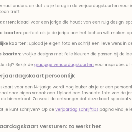
lemaal anders, en dat zie je terug in de verjaardagskaarten voor ie
 toon treft:
aarten:
ideaal voor een jarige die houdt van een ruig design, sp
e kaarten:
perfect als je de jarige aan het lachen wilt maken o
ijke kaarten:
upload je eigen foto en schrijf een lieve wens in 
ke kaarten:
vrolijke designs met felle kleuren die passen bij de lee
de stijl? Bekijk de
grappige verjaardagskaarten
voor inspiratie, o
rjaardagskaart persoonlijk
skaart voor een 14-jarige wordt nog leuker als je er een persoon
aal naar eigen smaak aan. Upload een favoriete foto van de jarig
de binnenkant. Zo weet de ontvanger dat deze kaart speciaal v
at je kunt schrijven? Op de
verjaardag schrijftips
pagina vind je l
jaardagskaart versturen: zo werkt het