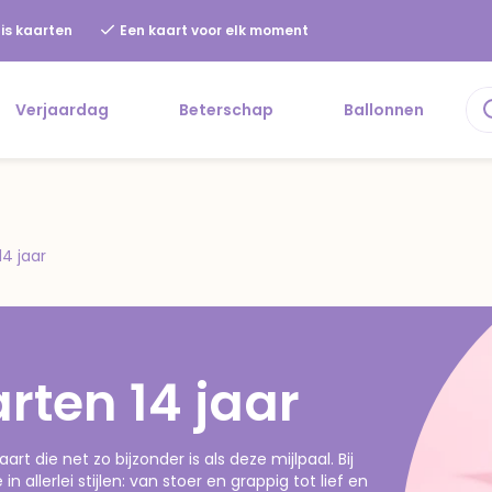
is kaarten
Een kaart voor elk moment
Verjaardag
Beterschap
Ballonnen
14 jaar
ten 14 jaar
t die net zo bijzonder is als deze mijlpaal. Bij
 allerlei stijlen: van stoer en grappig tot lief en