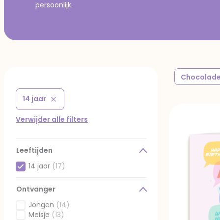
persoonlijk.
Chocolade
14 jaar
Verwijder filter Gefilterd op Leeftijden: 14 jaar
Verwijder alle filters
Leeftijden
14 jaar
(17)
Geselecteerd Gefilterd op Leeftijden: 14 jaar
Ontvanger
Jongen
(14)
Gefilterd op Ontvanger: Jongen
Meisje
(13)