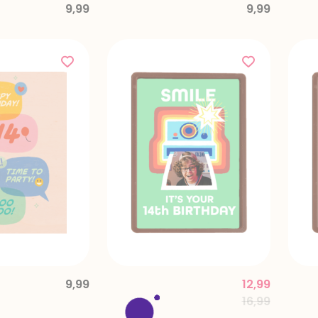
9,99
9,99
9,99
12,99
Price reduce
to
16,99