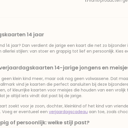
17
van
17
producten g
skaarten 14 jaar
 14 jaar? Dan verdient de jarige een kaart die net zo bijzonder is
n allerlei stijlen: van stoer en grappig tot lief en persoonlijk. Ki
 verjaardagskaarten 14-jarige jongens en meisje
is geen klein kind meer, maar ook nog geen volwassene. Dat maak
Hallmark vind je kaarten die perfect aansluiten bij deze bijzonder
ren, of kleurrijke kaarten voor meisjes die houden van een vrolijk
 je altijd iets vindt dat past bij de jarige.
art zoekt voor je zoon, dochter, kleinkind of het kind van vrienden
t. Voeg er eventueel een
verjaardagscadeau
aan toe, zoals choc
pig of persoonlijk: welke stijl past?