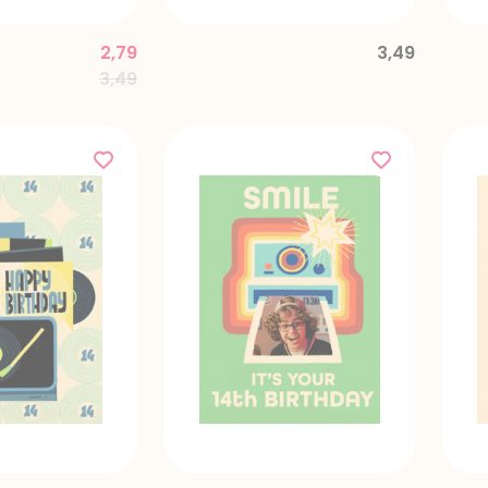
2,79
3,49
Price reduced from
to
3,49