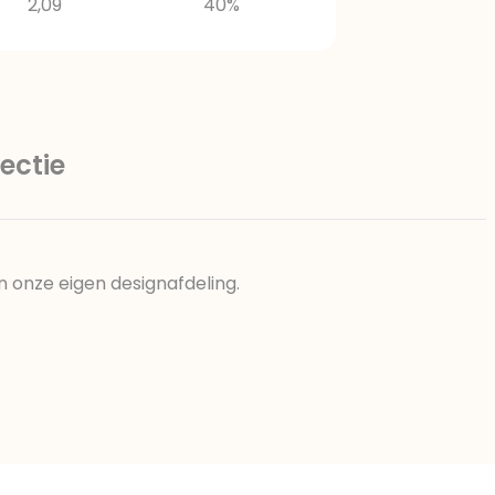
2,09
40%
ectie
n onze eigen designafdeling.