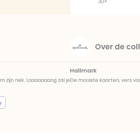
30+
Over de coll
Hallmark
m zijn nek. Laaaaaaang zal je
De mooiste kaarten, vers va
y