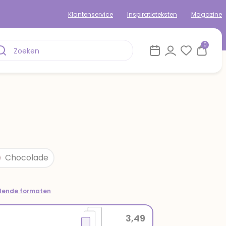
Klantenservice
Inspiratieteksten
Magazine
0
Chocolade
llende formaten
3,49