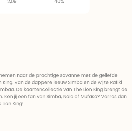
2,09
40%
nemen naar de prachtige savanne met de geliefde
 King. Van de dappere leeuw Simba en de wijze Rafiki
mbaa. De kaartencollectie van The Lion King brengt de
n. Ken jij een fan van Simba, Nala of Mufasa? Verras dan
 Lion King!