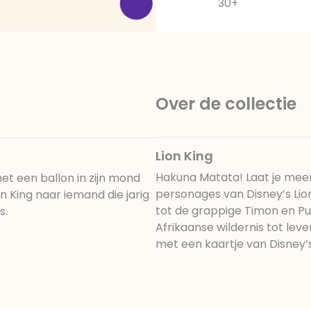
30+
Over de collectie
Lion King
Hakuna Matata! Laat je mee
 met een ballon in zijn mond
personages van Disney’s Lion
Lion King naar iemand die jarig
tot de grappige Timon en Pu
s.
Afrikaanse wildernis tot leve
met een kaartje van Disney’s