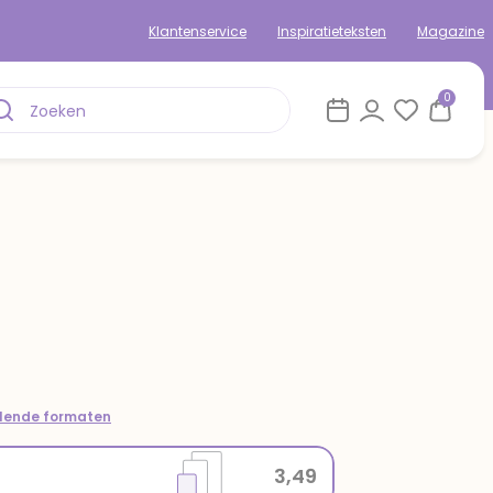
Klantenservice
Inspiratieteksten
Magazine
0
llende formaten
3,49