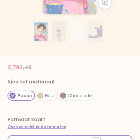
Price reduced from
to
2,79
3,49
Kies het materiaal
Papier
Hout
Chocolade
Formaat kaart
Onze verschillende formaten