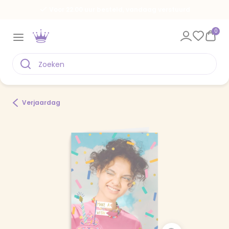
Voor 22.00 uur besteld, vandaag verstuurd
0
Verjaardag