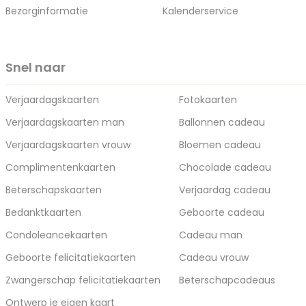
Bezorginformatie
Kalenderservice
Snel naar
Verjaardagskaarten
Fotokaarten
Verjaardagskaarten man
Ballonnen cadeau
Verjaardagskaarten vrouw
Bloemen cadeau
Complimentenkaarten
Chocolade cadeau
Beterschapskaarten
Verjaardag cadeau
Bedanktkaarten
Geboorte cadeau
Condoleancekaarten
Cadeau man
Geboorte felicitatiekaarten
Cadeau vrouw
Zwangerschap felicitatiekaarten
Beterschapcadeaus
Ontwerp je eigen kaart