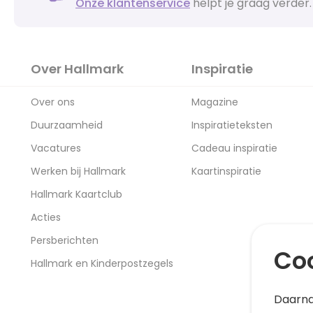
Onze klantenservice
helpt je graag verder.
Over Hallmark
Inspiratie
Over ons
Magazine
Duurzaamheid
Inspiratieteksten
Vacatures
Cadeau inspiratie
Werken bij Hallmark
Kaartinspiratie
Hallmark Kaartclub
Acties
Persberichten
Coo
Hallmark en Kinderpostzegels
Daarna