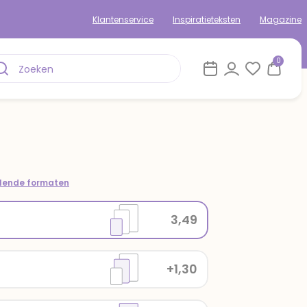
Klantenservice
Inspiratieteksten
Magazine
0
llende formaten
3,49
+1,30