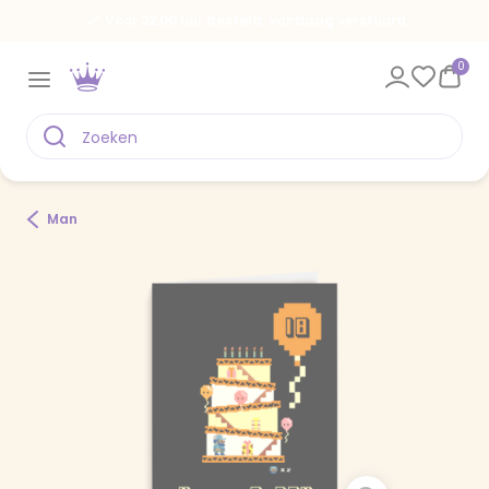
Voor 22.00 uur besteld, vandaag verstuurd
0
Man