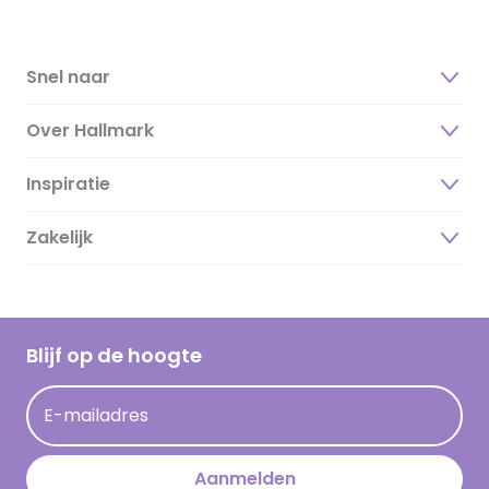
Snel naar
Over Hallmark
Inspiratie
Over ons
Duurzaamheid
Zakelijk
Magazine
Vacatures
Inspiratieteksten
Inloggen retailer
Werken bij Hallmark
Cadeau inspiratie
Hallmark Kaartclub
Blijf op de hoogte
Kaartinspiratie
Acties
E-mailadres
Persberichten
Hallmark en Kinderpostzegels
Aanmelden