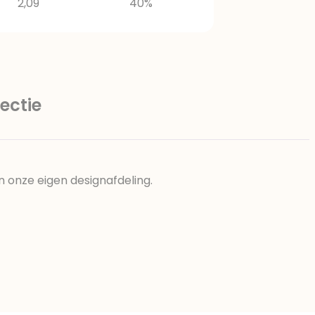
2,09
40%
ectie
n onze eigen designafdeling.