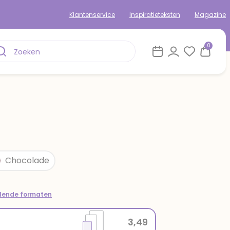
Klantenservice
Inspiratieteksten
Magazine
0
Chocolade
llende formaten
3,49