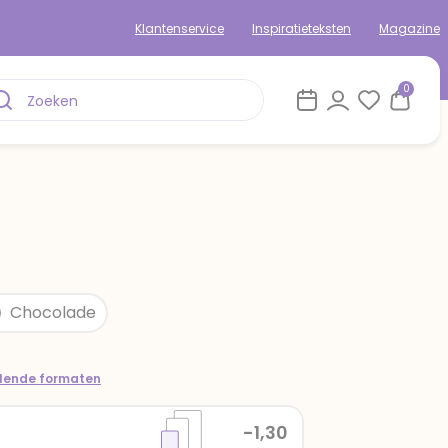
Klantenservice
Inspiratieteksten
Magazine
0
Chocolade
llende formaten
-1,30