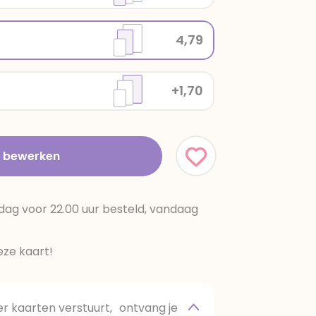
4,79
+1,70
t bewerken
dag voor 22.00 uur besteld, vandaag
ze kaart!
 kaarten verstuurt, ontvang je