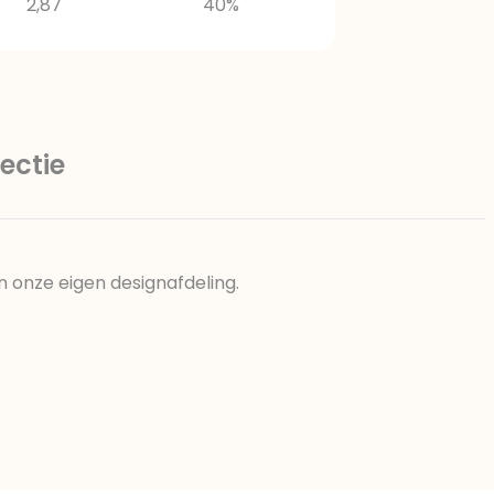
2,87
40%
ectie
n onze eigen designafdeling.