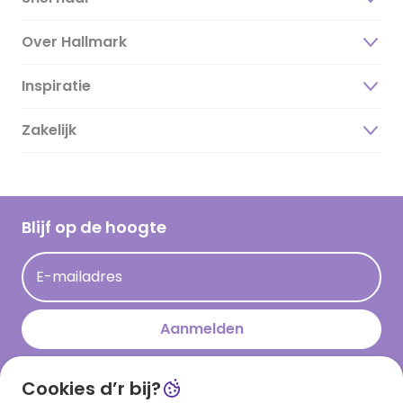
Over Hallmark
Inspiratie
Over ons
Duurzaamheid
Zakelijk
Magazine
Vacatures
Inspiratieteksten
Inloggen retailer
Werken bij Hallmark
Cadeau inspiratie
Hallmark Kaartclub
Blijf op de hoogte
Kaartinspiratie
Acties
E-mailadres
Persberichten
Hallmark en Kinderpostzegels
Aanmelden
Cookies d’r bij?
Download onze app