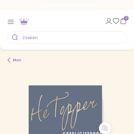
Een kaart voor elk moment
0
Man