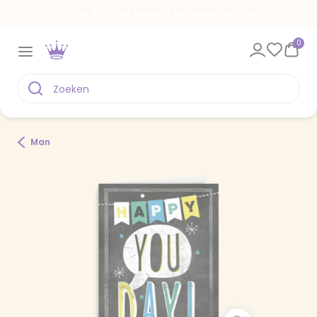
Voor 22.00 uur besteld, vandaag verstuurd
0
Man