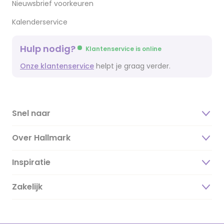
Nieuwsbrief voorkeuren
Kalenderservice
Hulp nodig?
Klantenservice is online
Onze klantenservice
helpt je graag verder.
Snel naar
Over Hallmark
Inspiratie
Over ons
Duurzaamheid
Zakelijk
Magazine
Vacatures
Inspiratieteksten
Inloggen retailer
Werken bij Hallmark