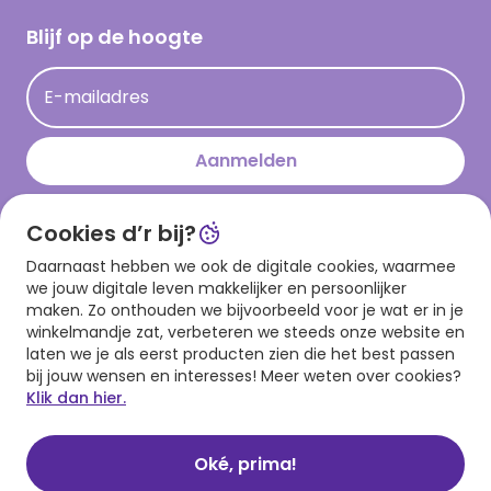
Cadeau inspiratie
Hallmark Kaartclub
Blijf op de hoogte
Kaartinspiratie
Acties
E-mailadres
Persberichten
Hallmark en Kinderpostzegels
Aanmelden
Cookies d’r bij?
Download onze app
Daarnaast hebben we ook de digitale cookies, waarmee
we jouw digitale leven makkelijker en persoonlijker
maken. Zo onthouden we bijvoorbeeld voor je wat er in je
winkelmandje zat, verbeteren we steeds onze website en
laten we je als eerst producten zien die het best passen
bij jouw wensen en interesses! Meer weten over cookies?
Klik dan hier.
Algemene voorwaarden
Privacy statement
Cookies
© 1999 - 2025 Hallmark
Oké, prima!