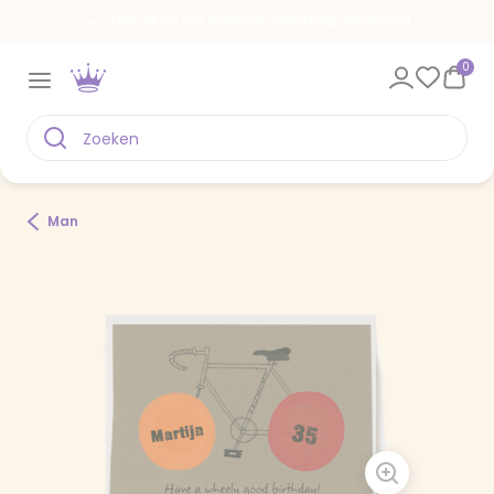
Voor 22.00 uur besteld, vandaag verstuurd
0
Man