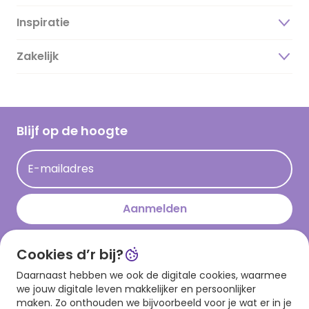
Inspiratie
Over ons
Duurzaamheid
Zakelijk
Magazine
Vacatures
Inspiratieteksten
Inloggen retailer
Werken bij Hallmark
Cadeau inspiratie
Hallmark Kaartclub
Blijf op de hoogte
Kaartinspiratie
Acties
E-mailadres
Persberichten
Hallmark en Kinderpostzegels
Aanmelden
Cookies d’r bij?
Download onze app
Daarnaast hebben we ook de digitale cookies, waarmee
we jouw digitale leven makkelijker en persoonlijker
maken. Zo onthouden we bijvoorbeeld voor je wat er in je