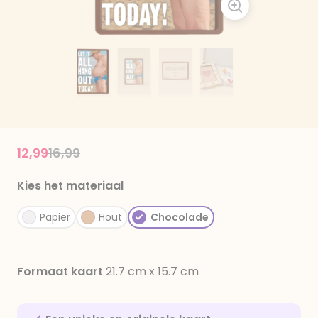
Price reduced from
to
12,99
16,99
Kies het materiaal
Papier
Hout
Chocolade
Formaat kaart
21.7 cm x 15.7 cm