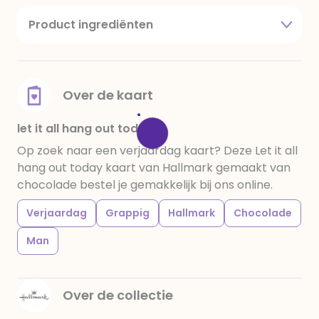
Product ingrediënten
suiker, cacaoboter, volle melkpoeder,
amandelen,cacaomassa, emulgator (sojalecithine),
natuurlijk vanille aroma, stabilisator: E420,
voedingszuur: citroenzuur E 330, verdikkingsmiddel
Over de kaart
E415, water, bevochtigingsmiddel E422, emulgator:
E433, kleurstoffen: E102, E110, E122: kan de activiteit en
let it all hang out today
concentratie van kinderen negatief beïnvloeden,
Op zoek naar een verjaardag kaart? Deze Let it all
E133, E151. Chocolade bevat ten minste 34%
hang out today kaart van Hallmark gemaakt van
cacaobestanddelen. Kan sporen van gluten
chocolade bestel je gemakkelijk bij ons online.
bevatten. Koel en droog bewaren.
Verjaardag
Grappig
Hallmark
Chocolade
Man
Over de collectie