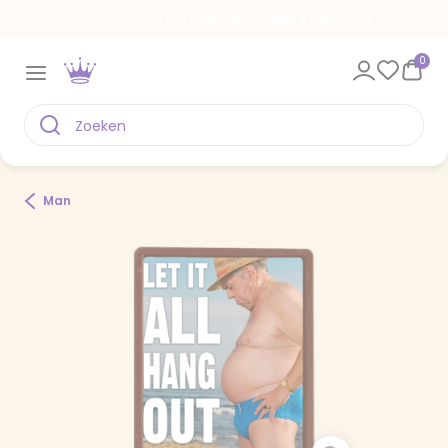
Voor 22.00 uur besteld, vandaag verstuurd
0
Man