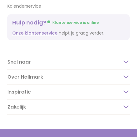
Kalenderservice
Hulp nodig?
Klantenservice is online
Onze klantenservice
helpt je graag verder.
Snel naar
Over Hallmark
Inspiratie
Over ons
Duurzaamheid
Zakelijk
Magazine
Vacatures
Inspiratieteksten
Inloggen retailer
Werken bij Hallmark
Cadeau inspiratie