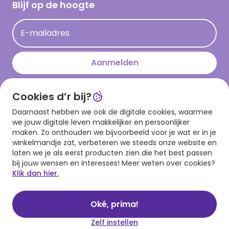
Hallmark Kaartclub
Blijf op de hoogte
Kaartinspiratie
Acties
E-mailadres
Persberichten
Hallmark en Kinderpostzegels
Aanmelden
Cookies d’r bij?
Download onze app
Daarnaast hebben we ook de digitale cookies, waarmee
we jouw digitale leven makkelijker en persoonlijker
maken. Zo onthouden we bijvoorbeeld voor je wat er in je
winkelmandje zat, verbeteren we steeds onze website en
laten we je als eerst producten zien die het best passen
bij jouw wensen en interesses! Meer weten over cookies?
Klik dan hier.
Algemene voorwaarden
Privacy statement
Cookies
© 1999 - 2025 Hallmark
Oké, prima!
Zelf instellen