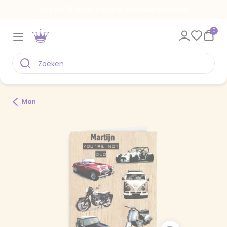
Voor 22.00 uur besteld, vandaag verstuurd
0
Man