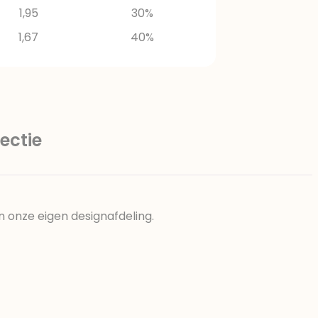
1,95
30%
1,67
40%
ectie
n onze eigen designafdeling.