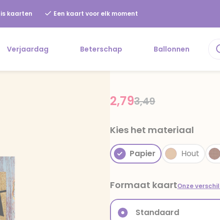
is kaarten
Een kaart voor elk moment
Verjaardag
Beterschap
Ballonnen
2,79
Price reduced fr
to
3,49
Kies het materiaal
Papier
Hout
Formaat kaart
Onze verschi
Standaard