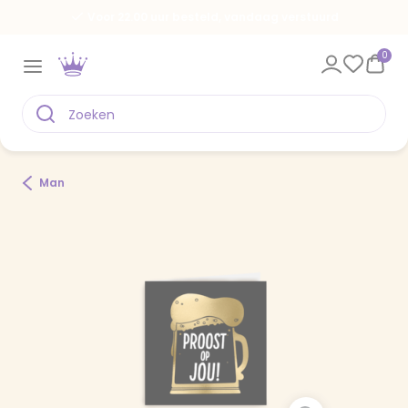
Voor 22.00 uur besteld, vandaag verstuurd
0
Man