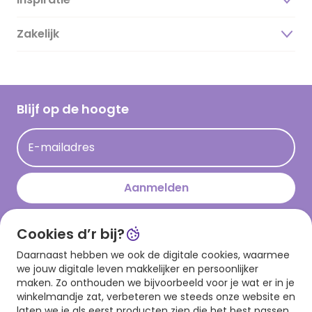
Over ons
Duurzaamheid
Zakelijk
Magazine
Vacatures
Inspiratieteksten
Inloggen retailer
Werken bij Hallmark
Cadeau inspiratie
Hallmark Kaartclub
Blijf op de hoogte
Kaartinspiratie
Acties
E-mailadres
Persberichten
Hallmark en Kinderpostzegels
Aanmelden
Cookies d’r bij?
Download onze app
Daarnaast hebben we ook de digitale cookies, waarmee
we jouw digitale leven makkelijker en persoonlijker
maken. Zo onthouden we bijvoorbeeld voor je wat er in je
winkelmandje zat, verbeteren we steeds onze website en
laten we je als eerst producten zien die het best passen