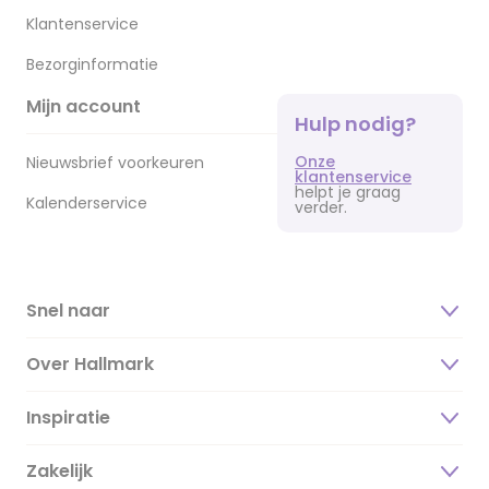
Klantenservice
Bezorginformatie
Mijn account
Hulp nodig?
Onze
Nieuwsbrief voorkeuren
klantenservice
helpt je graag
Kalenderservice
verder.
Snel naar
Over Hallmark
Inspiratie
Over ons
Duurzaamheid
Zakelijk
Magazine