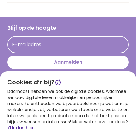
Vacatures
Inspiratieteksten
Inloggen retailer
Werken bij Hallmark
Cadeau inspiratie
Hallmark Kaartclub
Blijf op de hoogte
Kaartinspiratie
Acties
E-mailadres
Persberichten
Hallmark en Kinderpostzegels
Aanmelden
Cookies d’r bij?
Download onze app
Daarnaast hebben we ook de digitale cookies, waarmee
we jouw digitale leven makkelijker en persoonlijker
maken. Zo onthouden we bijvoorbeeld voor je wat er in je
winkelmandje zat, verbeteren we steeds onze website en
laten we je als eerst producten zien die het best passen
bij jouw wensen en interesses! Meer weten over cookies?
Klik dan hier.