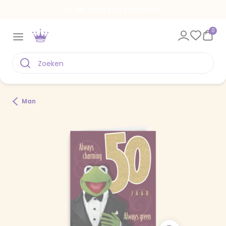
Een kaart voor elk moment
0
Man