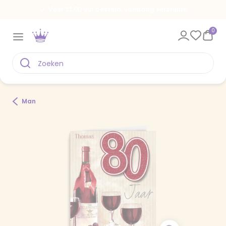
Voor 22.00 uur besteld, vandaag verstuurd
0
Man