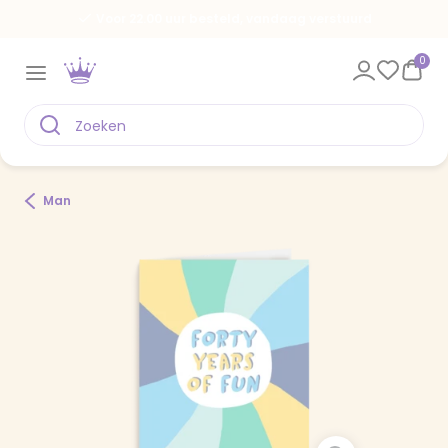
Voor 22.00 uur besteld, vandaag verstuurd
0
Man