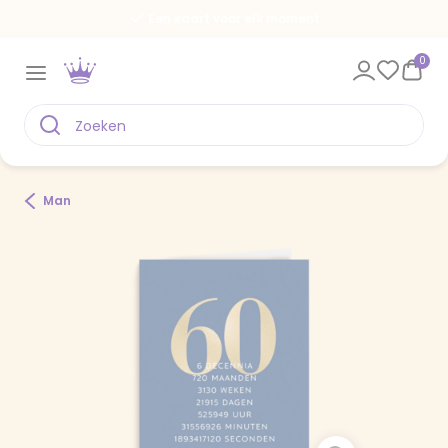
Een kaart voor elk moment
0
Man