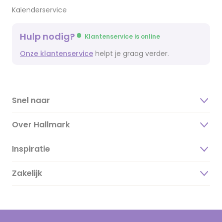
Kalenderservice
Hulp nodig?
Klantenservice is online
Onze klantenservice
helpt je graag verder.
Snel naar
Over Hallmark
Inspiratie
Over ons
Duurzaamheid
Zakelijk
Magazine
Vacatures
Inspiratieteksten
Inloggen retailer
Werken bij Hallmark
Cadeau inspiratie