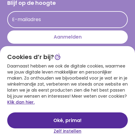
Hallmark Kaartclub
Blijf op de hoogte
Kaartinspiratie
Acties
E-mailadres
Persberichten
Hallmark en Kinderpostzegels
Aanmelden
Cookies d’r bij?
Download onze app
Daarnaast hebben we ook de digitale cookies, waarmee
we jouw digitale leven makkelijker en persoonlijker
maken. Zo onthouden we bijvoorbeeld voor je wat er in je
winkelmandje zat, verbeteren we steeds onze website en
laten we je als eerst producten zien die het best passen
bij jouw wensen en interesses! Meer weten over cookies?
Klik dan hier.
Algemene voorwaarden
Privacy statement
Cookies
© 1999 - 2025 Hallmark
Oké, prima!
Zelf instellen