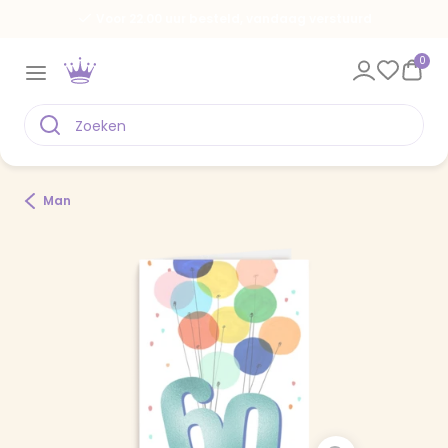
Voor 22.00 uur besteld, vandaag verstuurd
0
Man