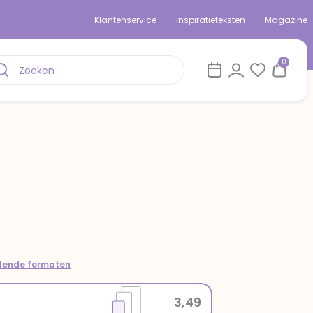
Klantenservice
Inspiratieteksten
Magazine
0
llende formaten
3,49