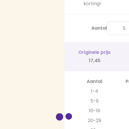
korting!
Aantal
Originele prijs
17,45
Aantal
P
1-4
5-9
10-19
20-29