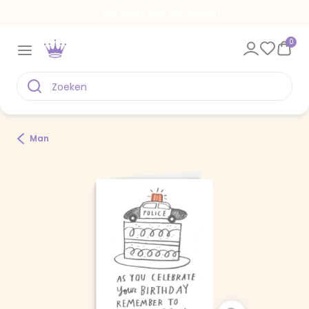
Een kaart voor elk moment
0
Man