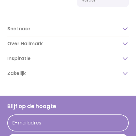
Snel naar
Over Hallmark
Inspiratie
Over ons
Duurzaamheid
Zakelijk
Magazine
Vacatures
Inspiratieteksten
Inloggen retailer
Werken bij Hallmark
Cadeau inspiratie
Hallmark Kaartclub
Blijf op de hoogte
Kaartinspiratie
Acties
E-mailadres
Persberichten