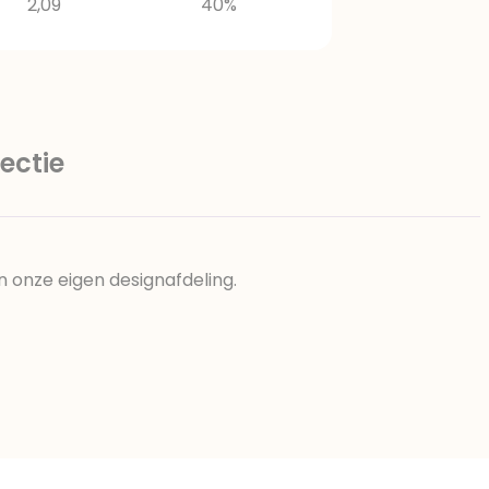
2,09
40%
ectie
n onze eigen designafdeling.