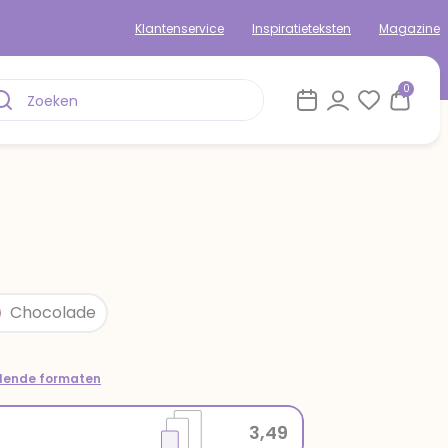
Klantenservice
Inspiratieteksten
Magazine
0
Chocolade
llende formaten
3,49