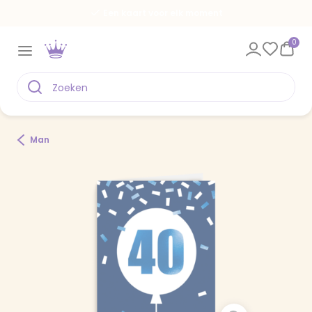
Een kaart voor elk moment
0
Man