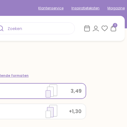
Klantenservice
Inspiratieteksten
Magazine
0
llende formaten
3,49
+1,30