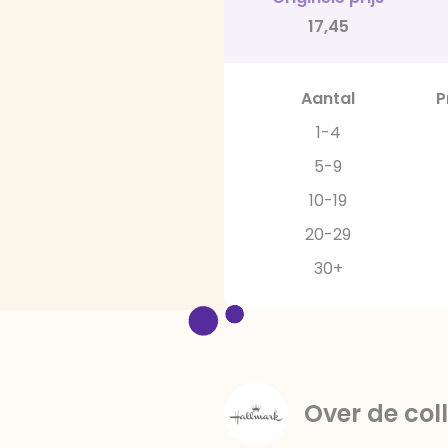
17,45
Aantal
P
1-4
5-9
10-19
20-29
30+
Over de coll