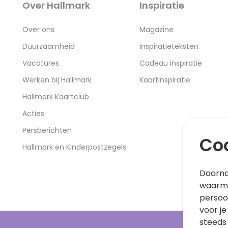
Over Hallmark
Inspiratie
Over ons
Magazine
Duurzaamheid
Inspiratieteksten
Vacatures
Cadeau inspiratie
Werken bij Hallmark
Kaartinspiratie
Hallmark Kaartclub
Acties
Persberichten
Coo
Hallmark en Kinderpostzegels
Daarna
waarme
persoo
voor je
steeds