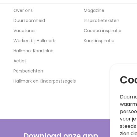
Over ons
Magazine
Duurzaamheid
Inspiratieteksten
Vacatures
Cadeau inspiratie
Werken bij Hallmark
Kaartinspiratie
Hallmark Kaartclub
Acties
Persberichten
Coo
Hallmark en Kinderpostzegels
Daarna
waarme
persoo
voor je
steeds
zien di
Download onze app