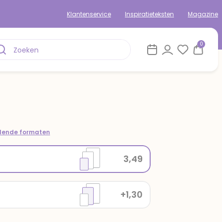
Klantenservice
Inspiratieteksten
Magazine
0
llende formaten
3,49
+1,30