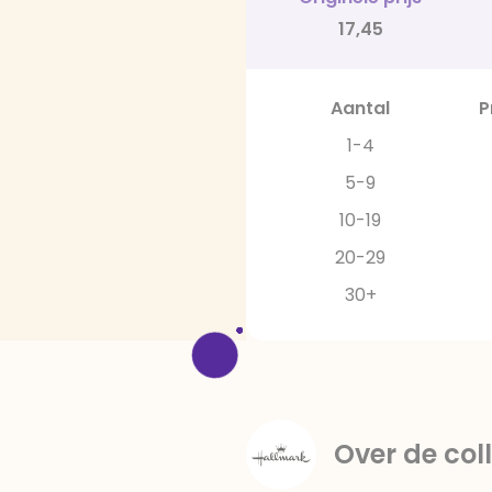
17,45
Aantal
P
1-4
5-9
10-19
20-29
30+
Over de coll