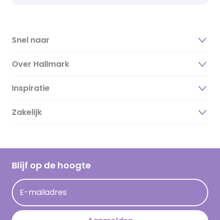
Snel naar
Over Hallmark
Inspiratie
Over ons
Duurzaamheid
Zakelijk
Magazine
Vacatures
Inspiratieteksten
Inloggen retailer
Werken bij Hallmark
Cadeau inspiratie
Hallmark Kaartclub
Blijf op de hoogte
Kaartinspiratie
Acties
E-mailadres
Persberichten
Hallmark en Kinderpostzegels