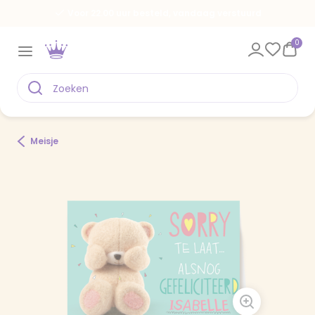
Voor 22.00 uur besteld, vandaag verstuurd
0
Meisje