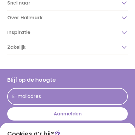
Snel naar
Over Hallmark
Inspiratie
Over ons
Duurzaamheid
Zakelijk
Magazine
Vacatures
Inspiratieteksten
Inloggen retailer
Werken bij Hallmark
Cadeau inspiratie
Hallmark Kaartclub
Blijf op de hoogte
Kaartinspiratie
Acties
E-mailadres
Persberichten
Hallmark en Kinderpostzegels
Aanmelden
Cookies d’r bij?