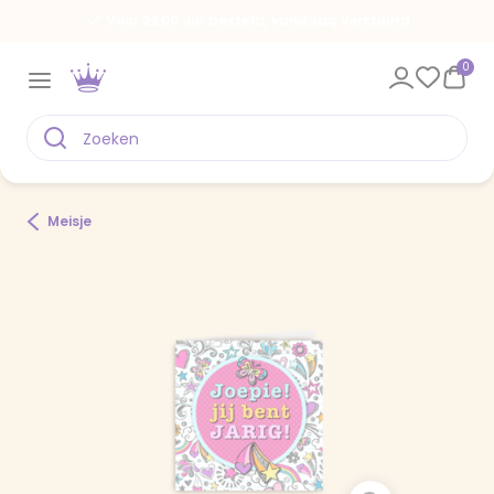
Voor 22.00 uur besteld, vandaag verstuurd
0
Meisje