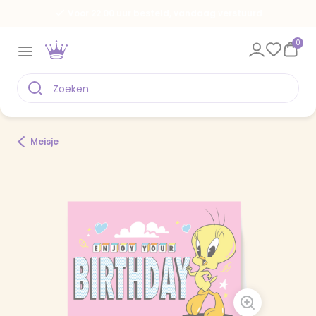
Voor 22.00 uur besteld, vandaag verstuurd
0
Meisje