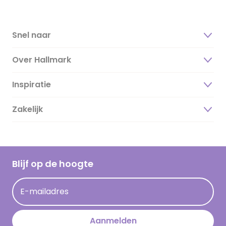
Snel naar
Over Hallmark
Inspiratie
Over ons
Duurzaamheid
Zakelijk
Magazine
Vacatures
Inspiratieteksten
Inloggen retailer
Werken bij Hallmark
Cadeau inspiratie
Hallmark Kaartclub
Blijf op de hoogte
Kaartinspiratie
Acties
E-mailadres
Persberichten
Hallmark en Kinderpostzegels
Aanmelden