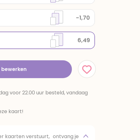
-1,70
6,49
t bewerken
dag voor 22.00 uur besteld, vandaag
ze kaart!
 kaarten verstuurt, ontvang je