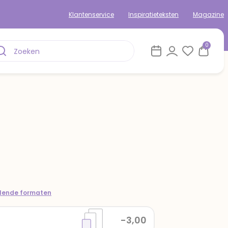
Klantenservice
Inspiratieteksten
Magazine
0
llende formaten
-3,00