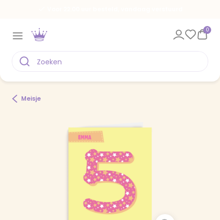
Voor 22.00 uur besteld, vandaag verstuurd
0
Meisje