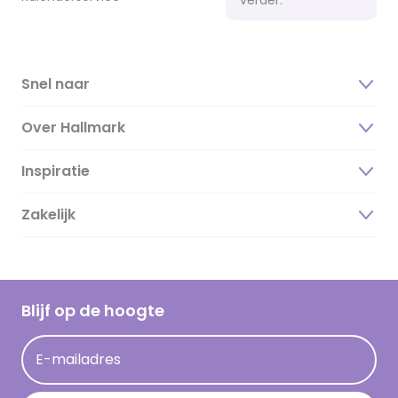
Snel naar
Over Hallmark
Inspiratie
Over ons
Duurzaamheid
Zakelijk
Magazine
Vacatures
Inspiratieteksten
Inloggen retailer
Werken bij Hallmark
Cadeau inspiratie
Hallmark Kaartclub
Blijf op de hoogte
Kaartinspiratie
Acties
E-mailadres
Persberichten